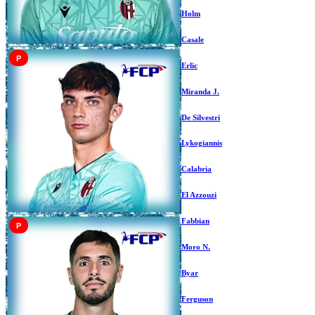
Holm
Casale
P
Erlic
Miranda J.
De Silvestri
Lykogiannis
Calabria
El Azzouzi
Fabbian
P
Moro N.
Byar
Ferguson