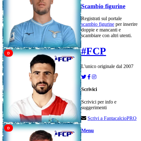
Scambio figurine
Registrati sul portale
scambio figurine
per inserire
doppie e mancanti e
scambiare con altri utenti.
#
FCP
D
L'unico originale dal 2007
Scrivici
Scrivici per info e
suggerimenti
Scrivi a FantacalcioPRO
D
Menu