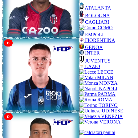
ATALANTA
BOLOGNA
CAGLIARI
COMO
EMPOLI
FIORENTINA
D
GENOA
INTER
JUVENTUS
LAZIO
LECCE
MILAN
MONZA
NAPOLI
PARMA
ROMA
TORINO
UDINESE
VENEZIA
D
VERONA