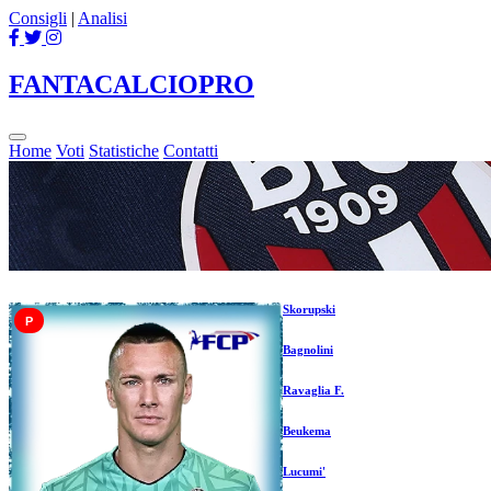
Consigli
|
Analisi
FANTACALCIO
PRO
Home
Voti
Statistiche
Contatti
Skorupski
P
Bagnolini
Ravaglia F.
Beukema
Lucumi'