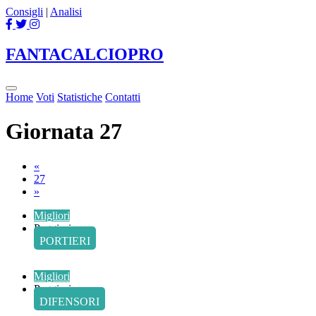
Consigli
|
Analisi
FANTACALCIO
PRO
Home
Voti
Statistiche
Contatti
Giornata 27
Previous
«
27
Next
»
Migliori
Peggiori
PORTIERI
Migliori
Peggiori
DIFENSORI