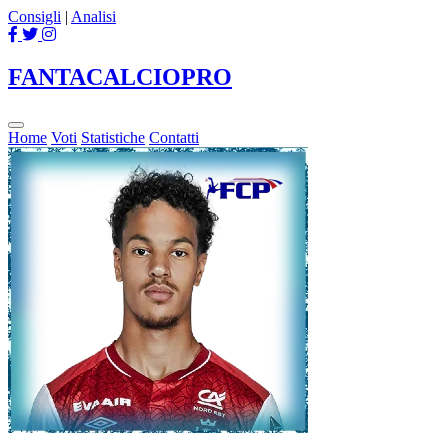
Consigli
|
Analisi
FANTACALCIO
PRO
Home
Voti
Statistiche
Contatti